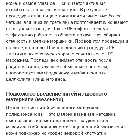
коже, и самое главное – начинается активная
выработка коллагена и эластина. В результате
процедуры овал лица становится значительно более
четким, вся нижняя треть лица подтягивается, исчезают
носогубные складки. Также RF-лифтинг весьма
эффективно работает в области вокруг глаз: убирает
отечность и мелкие морщинки. Проводится процедура и
на лице, и на теле. При проведении процедуры RF-
лифтинга по телу очень хорошо сочетать ее с LPG-
массажем. Последний снимает отечность после
радиолифтинга, улучшает обменные процессы,
способствует лимфодренажу и избавлению от
целлюлита и лишнего веса.
Подкожное введение нитей из шовного
материала (мезонити)
Имплантация нитей из шовного материала
полидиоксанона — это малоинвазивная методика
омоложения. косметолог вводит на уровне зон
максимальной подвижности лица и линий растяжения
кожи подкожно на уровне жировой клетчатки