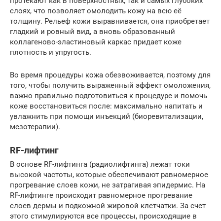
протекают как в поверхностных, так и самых глубоких
слоях, что позволяет омолодить кожу на всю её
толщину. Рельеф кожи выравнивается, она приобретает
гладкий и ровный вид, а вновь образованный
коллагеново-эластиновый каркас придает коже
плотность и упругость.
Во время процедуры кожа обезвоживается, поэтому для
того, чтобы получить выраженный эффект омоложения,
важно правильно подготовиться к процедуре и помочь
коже восстановиться после: максимально напитать и
увлажнить при помощи инъекций (биоревитализации,
мезотерапии).
RF-лифтинг
В основе RF-лифтинга (радиолифтинга) лежат токи
высокой частоты, которые обеспечивают равномерное
прогревание слоев кожи, не затрагивая эпидермис. На
RF-лифтинге происходит равномерное прогревание
слоев дермы и подкожной жировой клетчатки. За счет
этого стимулируются все процессы, происходящие в