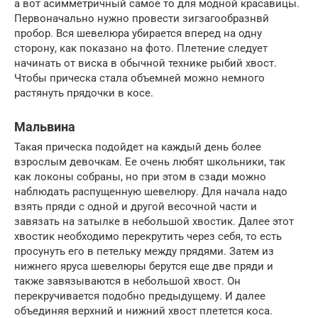
а вот асимметричный самое то для модной красавицы.
Первоначально нужно провести зигзагообразнвй
пробор. Вся шевелюра убирается вперед на одну
сторону, как показано на фото. Плетение следует
начинать от виска в обычной технике рыбий хвост.
Чтобы прическа стала объемней можно немного
растянуть прядочки в косе.
Мальвина
Такая прическа подойдет на каждый день более
взрослым девочкам. Ее очень любят школьники, так
как локоны собраны, но при этом в сзади можно
наблюдать распущенную шевелюру. Для начала надо
взять пряди с одной и другой весочной части и
завязать на затылке в небольшой хвостик. Далее этот
хвостик необходимо перекрутить через себя, то есть
просунуть его в петельку между прядями. Затем из
нижнего яруса шевелюры берутся еще две пряди и
также завязываются в небольшой хвост. Он
перекручивается подобно предыдущему. И далее
объединяя верхний и нижний хвост плетется коса.