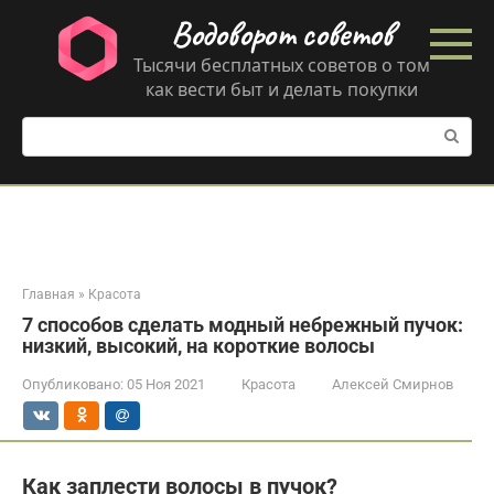
Перейти
Водоворот советов
к
контенту
Тысячи бесплатных советов о том
как вести быт и делать покупки
Поиск:
Главная
»
Красота
7 способов сделать модный небрежный пучок:
низкий, высокий, на короткие волосы
Опубликовано:
05 Ноя 2021
Красота
Алексей Смирнов
Как заплести волосы в пучок?