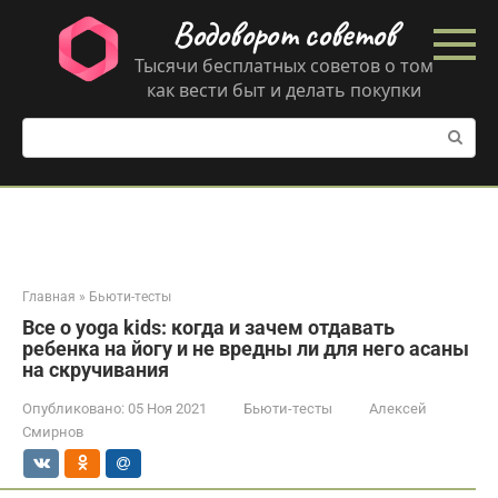
Перейти
Водоворот советов
к
контенту
Тысячи бесплатных советов о том
как вести быт и делать покупки
Поиск:
Главная
»
Бьюти-тесты
Все о yoga kids: когда и зачем отдавать
ребенка на йогу и не вредны ли для него асаны
на скручивания
Опубликовано:
05 Ноя 2021
Бьюти-тесты
Алексей
Смирнов