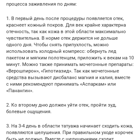
процесса заживления по дням:
1. В первый день после процедуры появляется отек,
краснеет кожный покров. Для век крайне характерна
отечность, так как кожа в этой области максимально
чувствительна. В норме отек держится не дольше
одного дня. Чтобы снять припухлость, можно
использовать холодный компресс: обернуть лед
пакетом и мягким полотенцем, приложить к векам на 10
минут. Можно также принимать мочегонные препараты:
«Верошпирон», «Гипотиазид». Так как мочегонные
средства вызывают дисбаланс магния и калия, вместе
с ними рекомендуют принимать «Аспаркам» или
«Панангин».
2. Ко второму дню должен уйти отек, пройти зуд,
болевые ощущения.
3. На 3-4 день в области татуажа начинает сходить кожа,
появляются шелушения. При правильном уходе корочек
быть не должно. Вместе с шелушениями сходит