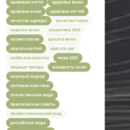
здоровые ногти
здоровье волос
здоровье кожи
здоровье ногтей
качество одежды
качество ткани
кератин волос
косметика 2025
косметология
красота волос
красота ногтей
красота рук
лайфхаки красоты
мода 2025
модные тренды
молодость кожи
научный подход
ногтевая пластина
отечественная мода
практические советы
профессиональный уход
российская мода