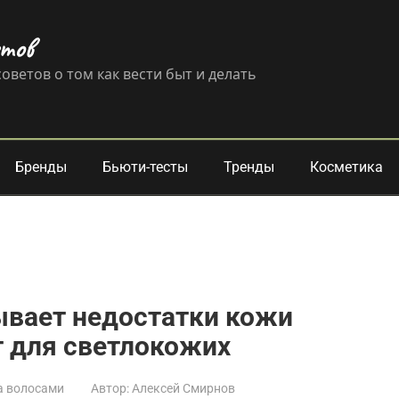
етов
оветов о том как вести быт и делать
Бренды
Бьюти-тесты
Тренды
Косметика
ывает недостатки кожи
т для светлокожих
а волосами
Автор:
Алексей Смирнов