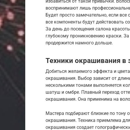
избавиться от такой привычки. Волос
воспринимают лишь профессиональны
Будет просто замечательно, если все
все компоненты будут действовать со
За день до посещения салона красоты
глубокому проникновению краски. За 
продержится намного дольше.
Техники окрашивания в 
Добиться желаемого эффекта и цвет
окрашивания. Выбор зависит от длины
несколькими тонами выполняется кол
шатуш и омбре. Плавный переход отт
окрашивания. Она применима на воло
Мастера подбирают близкие по тону о
окрашивания. Техника приемлема для 
окрашивания создает голографическ