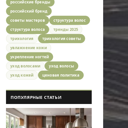
российские бренды
российский бренд
советы мастеров
структура волос
структура волоса
тренды 2025
трихология
трихология советы
увлажнение кожи
укрепление ногтей
уход волосами
уход волосы
уход кожей
ценовая политика
ПОПУЛЯРНЫЕ СТАТЬИ