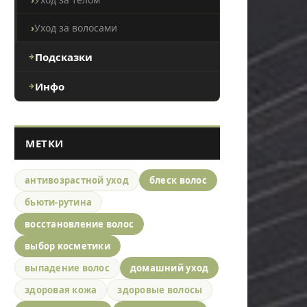
Уход за волосами
Подсказки
Инфо
МЕТКИ
антивозрастной уход
блеск волос
бьюти-рутина
восстановление волос
выбор косметики
выпадение волос
домашний уход
здоровая кожа
здоровые волосы