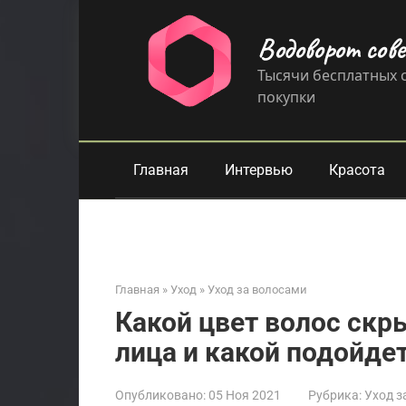
Перейти
к
Водоворот сов
контенту
Тысячи бесплатных с
покупки
Главная
Интервью
Красота
Главная
»
Уход
»
Уход за волосами
Какой цвет волос скр
лица и какой подойде
Опубликовано:
05 Ноя 2021
Рубрика:
Уход з