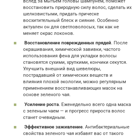
вслед за мытьем головы шампунем, поможет
восстановить природную силу волос, сделать их
шелковистыми, придать прическе
восхитительный блеск и сияние. Особенно
актуален он для светловолосых, так как не
меняет окрас локонов.
Восстановление поврежденных прядей
. После
окрашивания, химической завивки, частого
использования фена для укладки волосы
становятся сухими, хрупкими, кончики секутся.
Улучшить внешний вид шевелюры,
пострадавшей от химических веществ и
влияния плохой экологии, можно регулярным
применением восстанавливающих масок на
основе зеленого чая.
Усиление роста
. Еженедельно всего одна маска
с зеленым чаем — и прогресс прироста волос
станет очевидным.
Эффективное заживление
. Антибактериальные
свойства зеленого чая избавят вас от такого