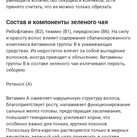
уменьшить количество секущихся кончиков, хотя
принято считать, что их можно только обрезать.
Состав и компоненты зеленого чая
Рибофлавин (В2), тиамин (В1), пиридоксин (В6). На силу
и красоту волос влияет содержание сбалансированного
комплекса витаминов группы В в ухаживающих
средствах. Их недостаток влечет за собой выпадение
волосков, иногда приводит к облысению. Витамины
группы В в составе зеленого чая излечивают перхоть,
себорею.
Ретинол (А)
Витамин А оживляет нарушенную структуру волоса,
благоприятствует росту, налаживает функционирование
сальных желез головы, предотвращая засаливание,
повышает гемодинамику, усиливает корни, что
особенно важно для тонких, хрупких локонов.
Поскольку бета-каротин растворяется только в жирных
веществах, зеленый чай надо применять в составе