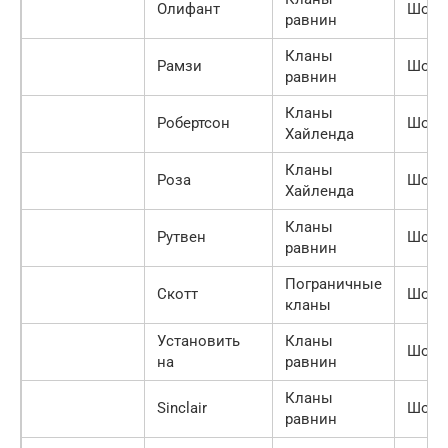
Олифант
Шотл
равнин
Кланы
Рамзи
Шотл
равнин
Кланы
Робертсон
Шотл
Хайленда
Кланы
Роза
Шотл
Хайленда
Кланы
Рутвен
Шотл
равнин
Пограничные
Скотт
Шотл
кланы
Установить
Кланы
Шотл
на
равнин
Кланы
Sinclair
Шотл
равнин