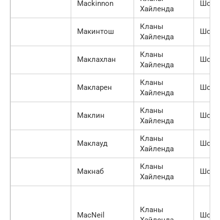
Mackinnon
Шотл
Хайленда
Кланы
Макинтош
Шотл
Хайленда
Кланы
Маклахлан
Шотл
Хайленда
Кланы
Макларен
Шотл
Хайленда
Кланы
Маклин
Шотл
Хайленда
Кланы
Маклауд
Шотл
Хайленда
Кланы
Макнаб
Шотл
Хайленда
Кланы
MacNeil
Шотл