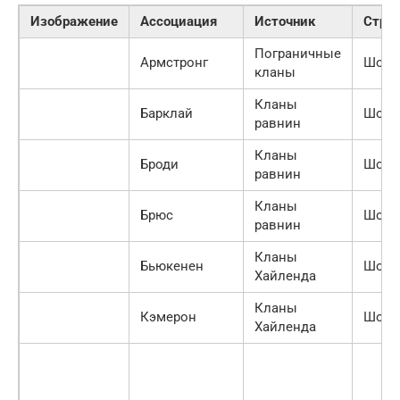
Изображение
Ассоциация
Источник
Стра
Пограничные
Армстронг
Шотл
кланы
Кланы
Барклай
Шотл
равнин
Кланы
Броди
Шотл
равнин
Кланы
Брюс
Шотл
равнин
Кланы
Бьюкенен
Шотл
Хайленда
Кланы
Кэмерон
Шотл
Хайленда