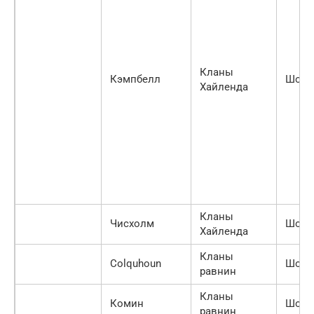
Кланы
Кэмпбелл
Шотл
Хайленда
Кланы
Чисхолм
Шотл
Хайленда
Кланы
Colquhoun
Шотл
равнин
Кланы
Комин
Шотл
равнин