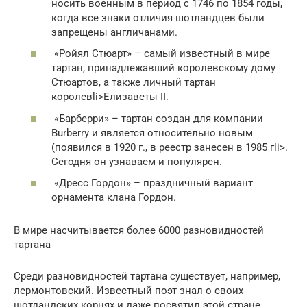
носить военным в период с 1746 по 1854 годы,
когда все знаки отличия шотландцев были
запрещены англичанами.
«Ройял Стюарт» – самый известный в мире
тартан, принадлежавший королевскому дому
Стюартов, а также личный тартан
королевli>Елизаветы II.
«Барберри» – тартан создан для компании
Burberry и является относительно новым
(появился в 1920 г., в реестр занесен в 1985 гli>.
Сегодня он узнаваем и популярен.
«Дресс Гордон» – праздничный вариант
орнамента клана Гордон.
В мире насчитывается более 6000 разновидностей
тартана
Среди разновидностей тартана существует, например,
лермонтовский. Известный поэт знал о своих
шотландских корнях и даже посвятил этой стране