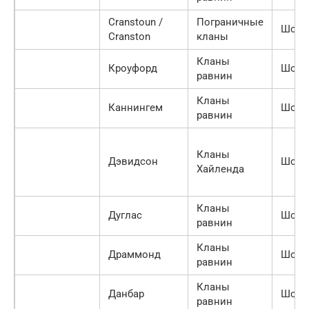
Cranstoun /
Пограничные
Шотл
Cranston
кланы
Кланы
Кроуфорд
Шотл
равнин
Кланы
Каннингем
Шотл
равнин
Кланы
Дэвидсон
Шотл
Хайленда
Кланы
Дуглас
Шотл
равнин
Кланы
Драммонд
Шотл
равнин
Кланы
Данбар
Шотл
равнин