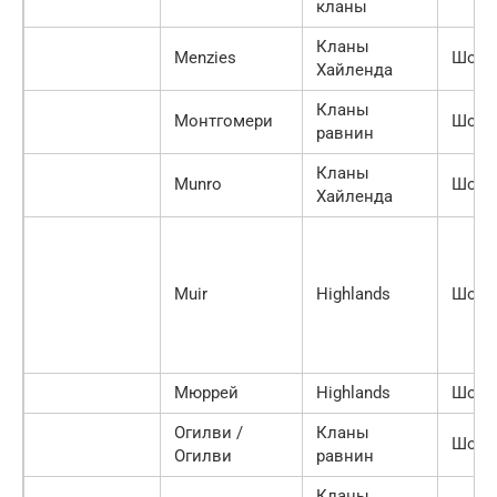
кланы
Кланы
Menzies
Шотл
Хайленда
Кланы
Монтгомери
Шотл
равнин
Кланы
Munro
Шотл
Хайленда
Muir
Highlands
Шотл
Мюррей
Highlands
Шотл
Огилви /
Кланы
Шотл
Огилви
равнин
Кланы