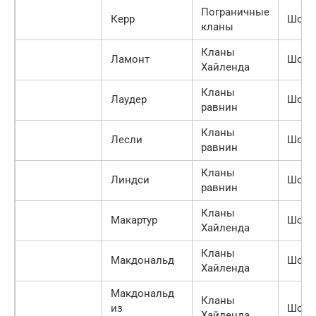
Пограничные
Керр
Шотл
кланы
Кланы
Ламонт
Шотл
Хайленда
Кланы
Лаудер
Шотл
равнин
Кланы
Лесли
Шотл
равнин
Кланы
Линдси
Шотл
равнин
Кланы
Макартур
Шотл
Хайленда
Кланы
Макдональд
Шотл
Хайленда
Макдональд
Кланы
из
Шотл
Хайленда