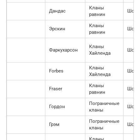
Кланы
Дандас
Шотл
равнин
Кланы
Эрскин
Шотл
равнин
Кланы
Фаркухарсон
Шотл
Хайленда
Кланы
Forbes
Шотл
Хайленда
Кланы
Fraser
Шотл
равнин
Пограничные
Гордон
Шотл
кланы
Пограничные
Грэм
Шотл
кланы
Кланы