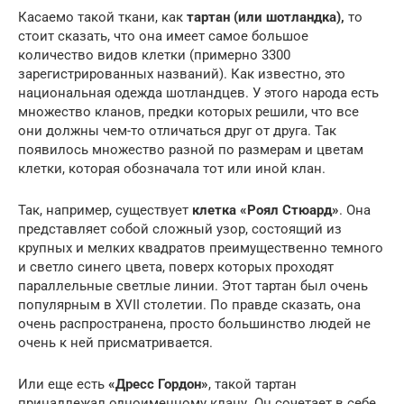
Касаемо такой ткани, как
тартан (или шотландка),
то
стоит сказать, что она имеет самое большое
количество видов клетки (примерно 3300
зарегистрированных названий). Как известно, это
национальная одежда шотландцев. У этого народа есть
множество кланов, предки которых решили, что все
они должны чем-то отличаться друг от друга. Так
появилось множество разной по размерам и цветам
клетки, которая обозначала тот или иной клан.
Так, например, существует
клетка «Роял Стюард»
. Она
представляет собой сложный узор, состоящий из
крупных и мелких квадратов преимущественно темного
и светло синего цвета, поверх которых проходят
параллельные светлые линии. Этот тартан был очень
популярным в XVII столетии. По правде сказать, она
очень распространена, просто большинство людей не
очень к ней присматривается.
Или еще есть
«Дресс Гордон»
, такой тартан
принадлежал одноименному клану. Он сочетает в себе