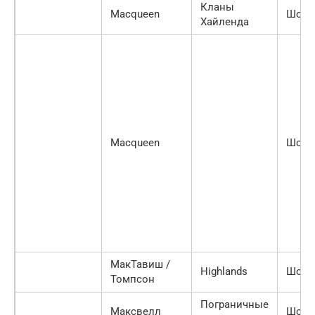
Кланы
Macqueen
Шотл
Хайленда
Macqueen
Шотл
МакТавиш /
Highlands
Шотл
Томпсон
Пограничные
Максвелл
Шотл