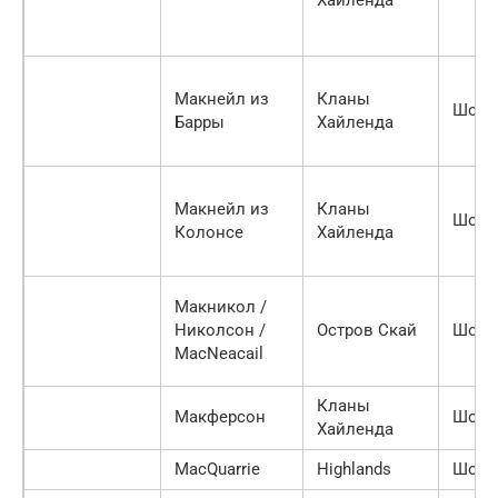
Хайленда
Макнейл из
Кланы
Шотл
Барры
Хайленда
Макнейл из
Кланы
Шотл
Колонсе
Хайленда
Макникол /
Николсон /
Остров Скай
Шотл
MacNeacail
Кланы
Макферсон
Шотл
Хайленда
MacQuarrie
Highlands
Шотл