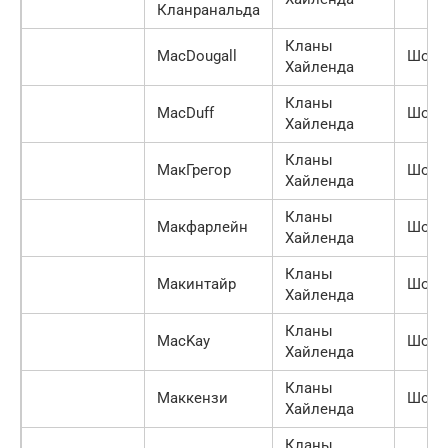
Кланранальда
Кланы
MacDougall
Шотл
Хайленда
Кланы
MacDuff
Шотл
Хайленда
Кланы
МакГрегор
Шотл
Хайленда
Кланы
Макфарлейн
Шотл
Хайленда
Кланы
Макинтайр
Шотл
Хайленда
Кланы
MacKay
Шотл
Хайленда
Кланы
Маккензи
Шотл
Хайленда
Кланы