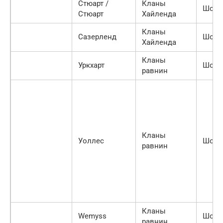
Стюарт /
Кланы
Шотл
Стюарт
Хайленда
Кланы
Сазерленд
Шотл
Хайленда
Кланы
Уркхарт
Шотл
равнин
Кланы
Уоллес
Шотл
равнин
Кланы
Wemyss
Шотл
равнин