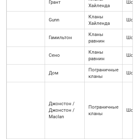
Грант
Шотл
Хайленда
Кланы
Gunn
Шотл
Хайленда
Кланы
Гамильтон
Шотл
равнин
Кланы
Сено
Шотл
равнин
Пограничные
Дом
Шотл
кланы
Джонстон /
Пограничные
Джонстон /
Шотл
кланы
MacIan