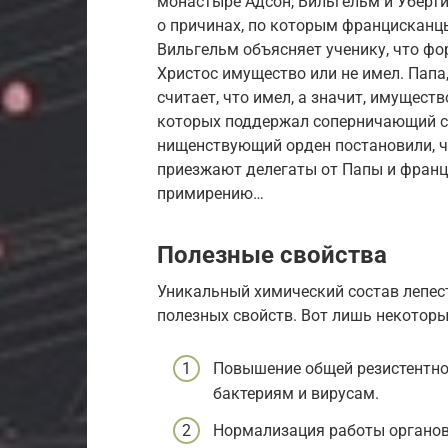
монастыре Адсон, Вильгельм и Уберти
о причинах, по которым францисканц
Вильгельм объясняет ученику, что фо
Христос имущество или не имел. Папа
считает, что имел, а значит, имущест
которых поддержал соперничающий с 
нищенствующий орден постановили, чт
приезжают делегаты от Папы и франц
примирению…
Полезные свойства
Уникальный химический состав лепес
полезных свойств. Вот лишь некоторые
Повышение общей резистентнос
бактериям и вирусам.
Нормализация работы органов