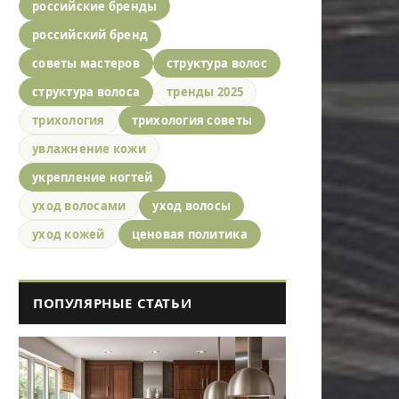
российские бренды
российский бренд
советы мастеров
структура волос
структура волоса
тренды 2025
трихология
трихология советы
увлажнение кожи
укрепление ногтей
уход волосами
уход волосы
уход кожей
ценовая политика
ПОПУЛЯРНЫЕ СТАТЬИ