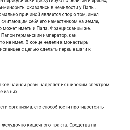
н периодически дискутируют о религии и ересях,
ы-минориты оказались в немилости у Папы.
рмально причиной является спор о том, имел
, считающим себя его наместником на земле,
во может иметь и Папа. Францисканцы же,
Папой германский император, как
о не имел. В конце недели в монастырь
исканцев с целью сделать первые шаги к
тков чайной розы наделяет их широким спектром
 из них:
ти организма, его способности противостоять
 желудочно-кишечного тракта. Средства на