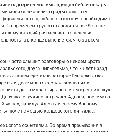
крайне подозрительно выглядящий библиотекарь
сами монахи не очень-то рады помогать
го формальностью, соблюсти которую необходимо
я. Со временем трупов становится всё больше:
льгельму каждый раз мешают то нелепые
ельность, а в конце выясняется, что за всем
сон часто слышит разговоры о некоем брате
азальского, друга Вильгельма, что 20 лет назад
 восстанием еретиков, которое было жестоко
ыре есть двое монахов, участвовавших в
 из них водит в монастырь по ночам крестьянскую
. Девушка случайно встречает Адсона, после чего
ой монах, завидуя Адсону и своему боевому
стьянку с помощью колдовского ритуала…
ее богата событиями. Во время пребывания в