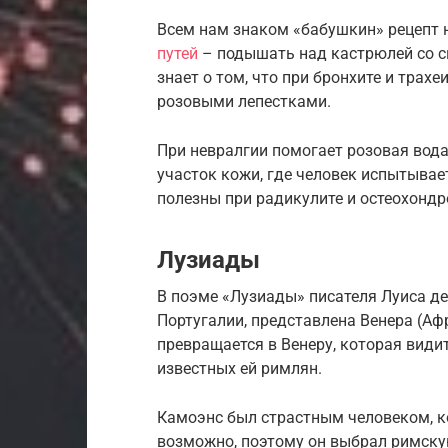
Всем нам знаком «бабушкин» рецепт 
путей
– подышать над кастрюлей со с
знает о том, что при бронхите и трах
розовыми лепестками.
При невралгии помогает розовая вода 
участок кожи, где человек испытывае
полезны при радикулите и остеохондр
Лузиады
В поэме «Лузиады» писателя Луиса д
Португалии, представлена Венера (Аф
превращается в Венеру, которая види
известных ей римлян.
Камоэнс был страстным человеком, ко
возможно, поэтому он выбрал римску