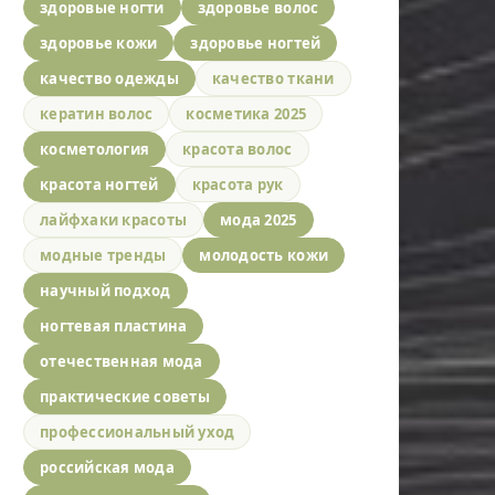
здоровые ногти
здоровье волос
здоровье кожи
здоровье ногтей
качество одежды
качество ткани
кератин волос
косметика 2025
косметология
красота волос
красота ногтей
красота рук
лайфхаки красоты
мода 2025
модные тренды
молодость кожи
научный подход
ногтевая пластина
отечественная мода
практические советы
профессиональный уход
российская мода