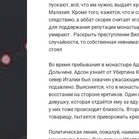
пускают, всё, что им нужно, выдаёт 
Малахия. Кроме того, кажется, что и 
следствию, а аббат скорее считает е
для поддержания репутации монастыр
умирают . Раскрыть преступление Ви
случайности, то собственная невнимат
стоял
Во время пребывания в монастыре Ад
Дольчине. Адсон узнаёт от Убертина К
север Италии был охвачен ужасающим
подавлено. Выясняется, что в монаст
восстании на стороне еретиков. Один
девушку, которая отдаётся ему за еду
у них тоже происходит близость. Втор
товарищу, пытается приворожить кре
Политическая линия, пожалуй, наимен