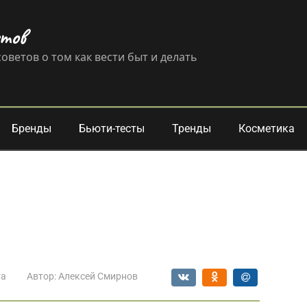
етов
оветов о том как вести быт и делать
Бренды
Бьюти-тесты
Тренды
Косметика
та
Автор:
Алексей Смирнов