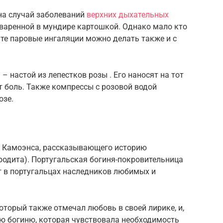
на случай заболеваний
верхних дыхательных
варенной в мундире картошкой. Однако мало кто
еите паровые ингаляции можно делать также и с
– настой из лепестков розы . Его наносят на тот
т боль. Также компрессы с розовой водой
озе.
е Камоэнса, рассказывающего историю
родита). Португальская богиня-покровительница
т в португальцах наследников любимых и
торый также отмечал любовь в своей лирике, и,
ю богиню, которая чувствовала необходимость