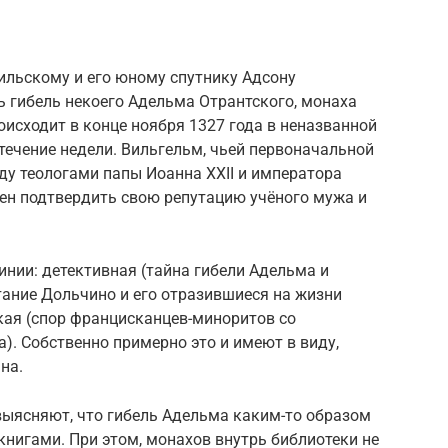
ильскому и его юному спутнику Адсону
 гибель некоего Адельма Отрантского, монаха
оисходит в конце ноября 1327 года в неназванной
течение недели. Вильгельм, чьей первоначальной
ду теологами папы Иоанна XXII и императора
жен подтвердить свою репутацию учёного мужа и
нии: детективная (тайна гибели Адельма и
тание Дольчино и его отразившиеся на жизни
кая (спор францисканцев-миноритов со
). Собственно примерно это и имеют в виду,
на.
выясняют, что гибель Адельма каким-то образом
книгами. При этом, монахов внутрь библиотеки не