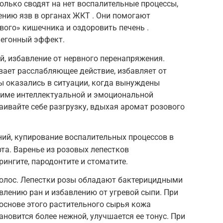
только сводят на нет воспалительные процессы,
нию язв в органах ЖКТ . Они помогают
вого» кишечника и оздоровить печень .
чегонный эффект.
й, избавление от нервного перенапряжения.
вает расслабляющее действие, избавляет от
ы оказались в ситуации, когда вынуждены
жиме интеллектуальной и эмоциональной
аивайте себе разгрузку, вдыхая аромат розового
ий, купирование воспалительных процессов в
та. Варенье из розовых лепестков
ингите, пародонтите и стоматите.
волос. Лепестки розы обладают бактерицидными
влению ран и избавлению от угревой сыпи. При
основе этого растительного сырья кожа
ановится более нежной, улучшается ее тонус. При