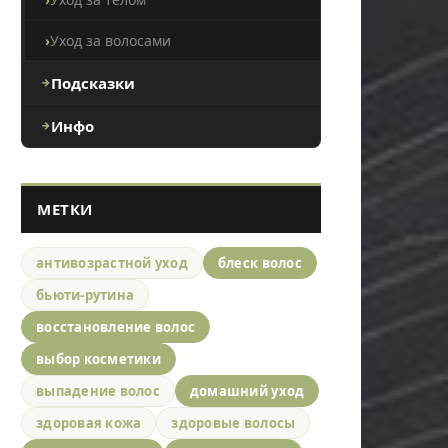
Уход за волосами
Подсказки
Инфо
МЕТКИ
антивозрастной уход
блеск волос
бьюти-рутина
восстановление волос
выбор косметики
выпадение волос
домашний уход
здоровая кожа
здоровые волосы