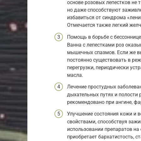
основе розовых лепестков не 
но даже способствуют заживле
избавиться от синдрома «лени
Отмечается также легкий жел
Помощь в борьбе с бессоннице
Ванна с лепестками роз оказы
мышечных спазмов. Если же в
постоянно существовать в ре
перегрузки, периодически устр
масла.
Лечение простудных заболеван
дыхательных путях и полости р
рекомендовано при ангине, фар
Улучшение состояния кожи и 
свойствами, способствуя зажи
использовании препаратов на 
приобретает бархатистость, ст