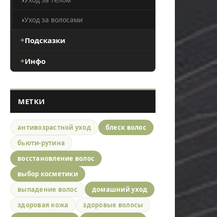
Уход за волосами
Подсказки
Инфо
МЕТКИ
антивозрастной уход
блеск волос
бьюти-рутина
восстановление волос
выбор косметики
выпадение волос
домашний уход
здоровая кожа
здоровые волосы