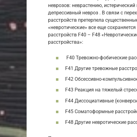
неврозов: неврастению, истерический 
депрессивный невроз . В связи с пер
расстройств претерпела существенные
«невротические» все еще сохраняется
расстройств F40 – F48 «Невротически
расстройства»:
F40 Тревожно-фобические рас
F41 Другие тревожные расстр
F42 Обсессивно-компульсивно
F43 Реакция на тяжелый стрес
F44 Диссоциативные (конверс
F45 Соматоформные расстрой
F48 Другие невротические рас