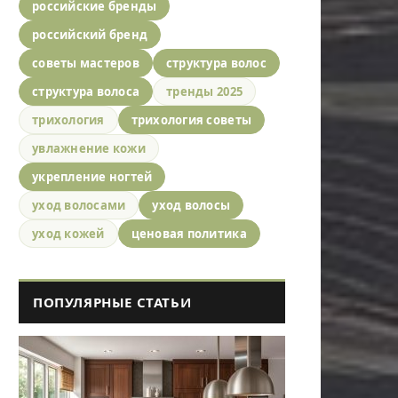
российские бренды
российский бренд
советы мастеров
структура волос
структура волоса
тренды 2025
трихология
трихология советы
увлажнение кожи
укрепление ногтей
уход волосами
уход волосы
уход кожей
ценовая политика
ПОПУЛЯРНЫЕ СТАТЬИ