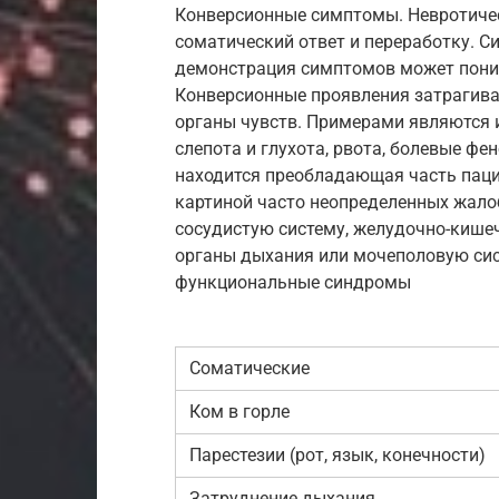
Конверсионные симптомы. Невротиче
соматический ответ и переработку. С
демонстрация симптомов может пони
Конверсионные проявления затрагива
органы чувств. Примерами являются и
слепота и глухота, рвота, болевые ф
находится преобладающая часть пацие
картиной часто неопределенных жалоб
сосудистую систему, желудочно-кишеч
органы дыхания или мочеполовую си
функциональные синдромы
Соматические
Ком в горле
Парестезии (рот, язык, конечности)
Затруднение дыхания