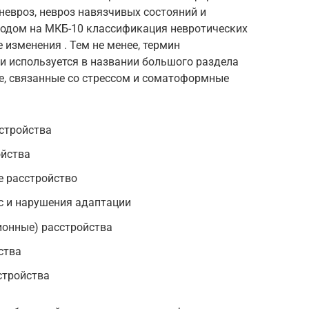
невроз, невроз навязчивых состояний и
еходом на МКБ-10 классификация невротических
 изменения . Тем не менее, термин
 и используется в названии большого раздела
е, связанные со стрессом и соматоформные
стройства
ойства
е расстройство
с и нарушения адаптации
ионные) расстройства
ства
стройства