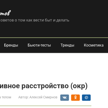
етов
оветов о том как вести быт и делать
Бренды
Бьюти-тесты
Тренды
Косметика
вное расстройство (окр)
а телом
Автор:
Алексей Смирнов