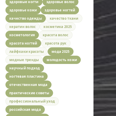
здоровые ногти
здоровье волос
здоровье кожи
здоровье ногтей
качество одежды
качество ткани
кератин волос
косметика 2025
косметология
красота волос
красота ногтей
красота рук
лайфхаки красоты
мода 2025
модные тренды
молодость кожи
научный подход
ногтевая пластина
отечественная мода
практические советы
профессиональный уход
российская мода