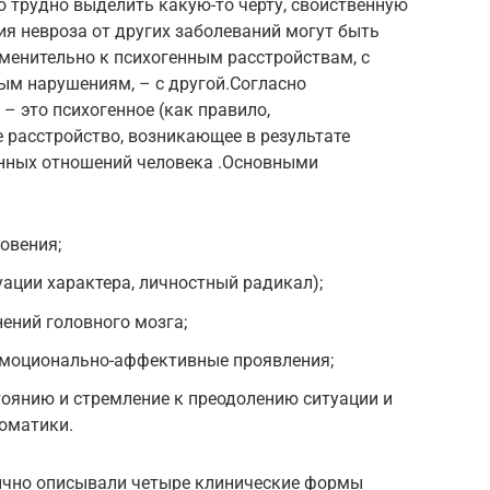
о трудно выделить какую-то черту, свойственную
ия невроза от других заболеваний могут быть
енительно к психогенным расстройствам, с
ым нарушениям, – с другой.Согласно
 это психогенное (как правило,
 расстройство, возникающее в результате
нных отношений человека .Основными
овения;
уации характера, личностный радикал);
нений головного мозга;
 эмоционально-аффективные проявления;
тоянию и стремление к преодолению ситуации и
оматики.
бычно описывали четыре клинические формы