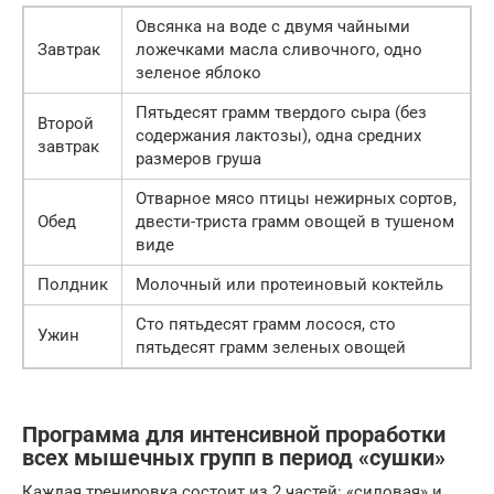
Овсянка на воде с двумя чайными
Завтрак
ложечками масла сливочного, одно
зеленое яблоко
Пятьдесят грамм твердого сыра (без
Второй
содержания лактозы), одна средних
завтрак
размеров груша
Отварное мясо птицы нежирных сортов,
Обед
двести-триста грамм овощей в тушеном
виде
Полдник
Молочный или протеиновый коктейль
Сто пятьдесят грамм лосося, сто
Ужин
пятьдесят грамм зеленых овощей
Программа для интенсивной проработки
всех мышечных групп в период «сушки»
Каждая тренировка состоит из 2 частей: «силовая» и