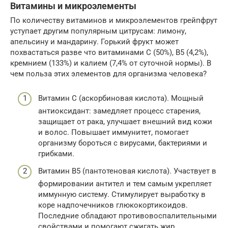
Витамины и микроэлементы
По количеству витаминов и микроэлементов грейпфрут
уступает другим популярным цитрусам: лимону,
апельсину и мандарину. Горький фрукт может
похвастаться разве что витаминами С (50%), В5 (4,2%),
кремнием (133%) и калием (7,4% от суточной нормы). В
чем польза этих элементов для организма человека?
Витамин С (аскорбиновая кислота). Мощный
антиоксидант: замедляет процесс старения,
защищает от рака, улучшает внешний вид кожи
и волос. Повышает иммунитет, помогает
организму бороться с вирусами, бактериями и
грибками.
Витамин В5 (пантотеновая кислота). Участвует в
формировании антител и тем самым укрепляет
иммунную систему. Стимулирует выработку в
коре надпочечников глюкокортикоидов.
Последние обладают противовоспалительными
свойствами и помогают сжигать жир.