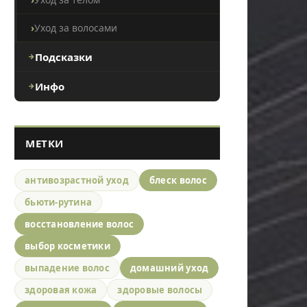
Уход за волосами
Подсказки
Инфо
МЕТКИ
антивозрастной уход
блеск волос
бьюти-рутина
восстановление волос
выбор косметики
выпадение волос
домашний уход
здоровая кожа
здоровые волосы