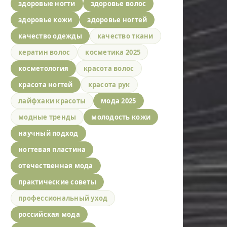
здоровые ногти
здоровье волос
здоровье кожи
здоровье ногтей
качество одежды
качество ткани
кератин волос
косметика 2025
косметология
красота волос
красота ногтей
красота рук
лайфхаки красоты
мода 2025
модные тренды
молодость кожи
научный подход
ногтевая пластина
отечественная мода
практические советы
профессиональный уход
российская мода