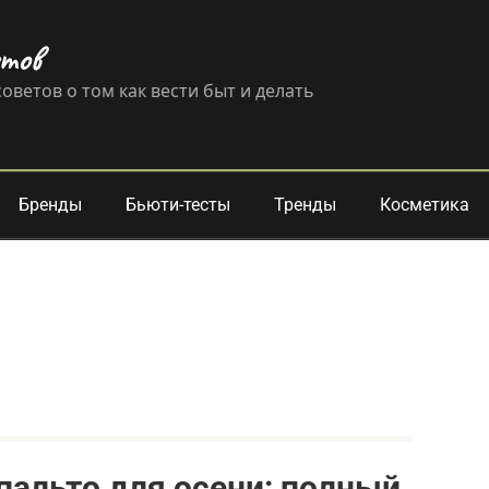
етов
оветов о том как вести быт и делать
Бренды
Бьюти-тесты
Тренды
Косметика
 пальто для осени: полный