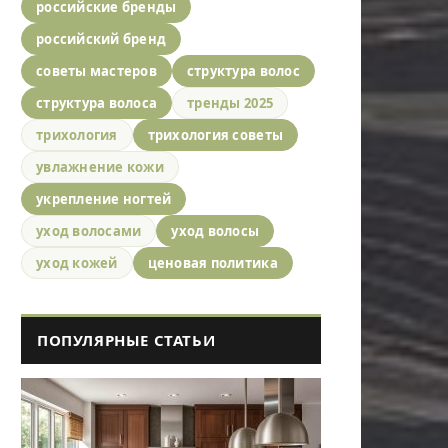
российские бренды
российский бренд
советы мастеров
структура волос
структура волоса
тренды 2025
трихология
трихология советы
увлажнение кожи
укрепление ногтей
уход волосами
уход волосы
уход кожей
ценовая политика
ПОПУЛЯРНЫЕ СТАТЬИ