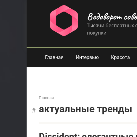
Перейти
к
Водоворот сов
контенту
Тысячи бесплатных с
покупки
Главная
Интервью
Красота
Главная
актуальные тренды
Dissident: элегантные