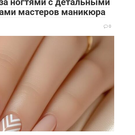
 за ногтями с детальными
тами мастеров маникюра
0