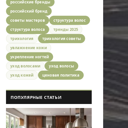
российские бренды
российский бренд
советы мастеров
структура волос
структура волоса
тренды 2025
трихология
трихология советы
увлажнение кожи
укрепление ногтей
уход волосами
уход волосы
уход кожей
ценовая политика
ПОПУЛЯРНЫЕ СТАТЬИ