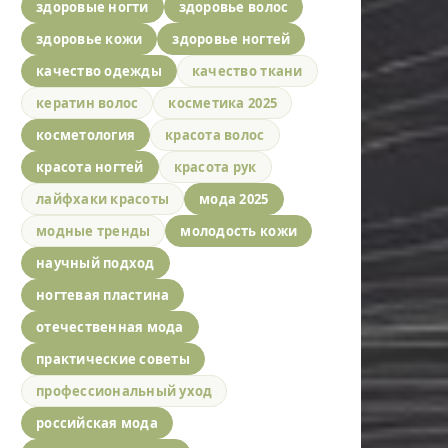
здоровые ногти
здоровье волос
здоровье кожи
здоровье ногтей
качество одежды
качество ткани
кератин волос
косметика 2025
косметология
красота волос
красота ногтей
красота рук
лайфхаки красоты
мода 2025
модные тренды
молодость кожи
научный подход
ногтевая пластина
отечественная мода
практические советы
профессиональный уход
российская мода