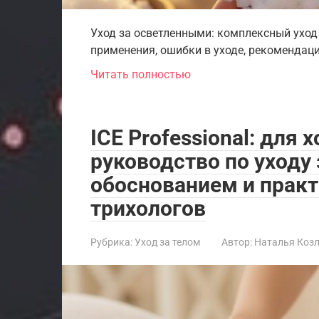
Уход за осветленными: комплексный уход
применения, ошибки в уходе, рекомендаци
Читать полностью
ICE Professional: для 
руководство по уходу
обоснованием и прак
трихологов
Рубрика:
Уход за телом
Автор:
Наталья Коз