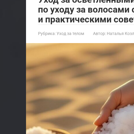
по уходу за волосами
и практическими сове
Рубрика:
Уход за телом
Автор:
Наталья Коз