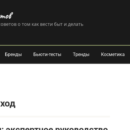
етов
оветов о том как вести быт и делать
Бренды
Бьюти-тесты
Тренды
Косметика
ход
: экспертное руководство