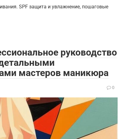
живания. SPF защита и увлажнение, пошаговые
ессиональное руководство
с детальными
тами мастеров маникюра
0