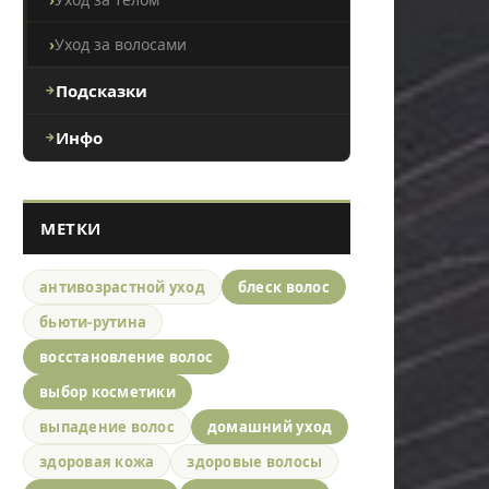
Уход за волосами
Подсказки
Инфо
МЕТКИ
антивозрастной уход
блеск волос
бьюти-рутина
восстановление волос
выбор косметики
выпадение волос
домашний уход
здоровая кожа
здоровые волосы