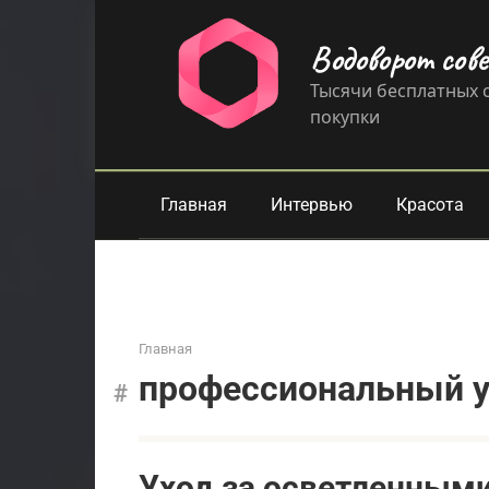
Перейти
к
Водоворот сов
контенту
Тысячи бесплатных с
покупки
Главная
Интервью
Красота
Главная
профессиональный у
Уход за осветленными