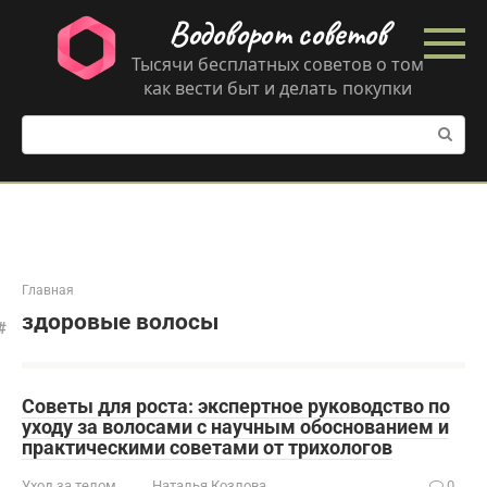
Перейти
Водоворот советов
к
контенту
Тысячи бесплатных советов о том
как вести быт и делать покупки
Поиск:
Главная
здоровые волосы
Советы для роста: экспертное руководство по
уходу за волосами с научным обоснованием и
практическими советами от трихологов
Уход за телом
Наталья Козлова
0