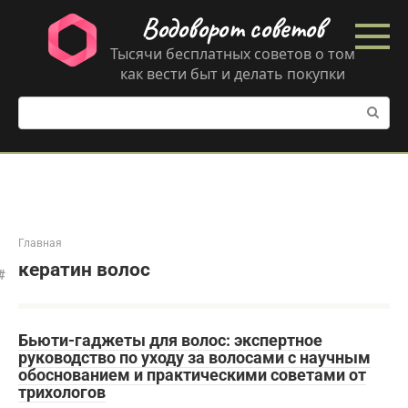
Перейти
Водоворот советов
к
контенту
Тысячи бесплатных советов о том
как вести быт и делать покупки
Поиск:
Главная
кератин волос
Бьюти-гаджеты для волос: экспертное
руководство по уходу за волосами с научным
обоснованием и практическими советами от
трихологов