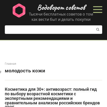
Перейти
Водоворот советов
к
контенту
Тысячи бесплатных советов о том
как вести быт и делать покупки
Поиск:
Главная
молодость кожи
Косметика для 30+: антивозраст: полный гид
по выбору возрастной косметики с
экспертными рекомендациями и
сравнительным анализом российских брендов