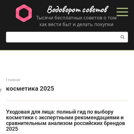
Перейти
Водоворот советов
к
контенту
Тысячи бесплатных советов о том
как вести быт и делать покупки
Поиск:
Главная
косметика 2025
Уходовая для лица: полный гид по выбору
косметики с экспертными рекомендациями и
сравнительным анализом российских брендов
2025