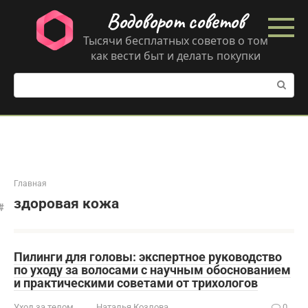
Перейти
Водоворот советов
к
контенту
Тысячи бесплатных советов о том
как вести быт и делать покупки
Поиск:
Главная
здоровая кожа
Пилинги для головы: экспертное руководство
по уходу за волосами с научным обоснованием
и практическими советами от трихологов
Уход за телом
Наталья Козлова
0