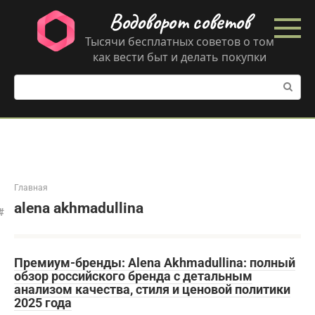
Перейти
Водоворот советов
к
контенту
Тысячи бесплатных советов о том
как вести быт и делать покупки
Поиск:
Главная
alena akhmadullina
Премиум-бренды: Alena Akhmadullina: полный
обзор российского бренда с детальным
анализом качества, стиля и ценовой политики
2025 года