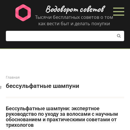
Перейти
Водоворот советов
к
контенту
Тысячи бесплатных советов о том
как вести быт и делать покупки
Поиск:
Главная
бессульфатные шампуни
Бессульфатные шампуни: экспертное
руководство по уходу за волосами с научным
обоснованием и практическими советами от
трихологов