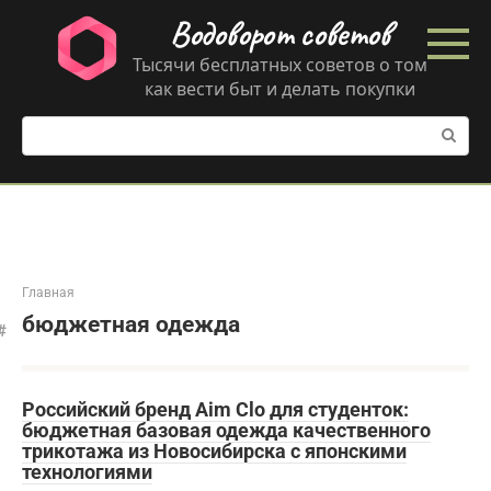
Перейти
Водоворот советов
к
контенту
Тысячи бесплатных советов о том
как вести быт и делать покупки
Поиск:
Главная
бюджетная одежда
Российский бренд Aim Clo для студенток:
бюджетная базовая одежда качественного
трикотажа из Новосибирска с японскими
технологиями