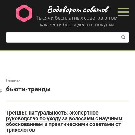
Перейти
Водоворот советов
к
контенту
Тысячи бесплатных советов о том
как вести быт и делать покупки
Поиск:
Главная
бьюти-тренды
Тренды: натуральность: экспертное
руководство по уходу за волосами с научным
обоснованием и практическими советами от
трихологов