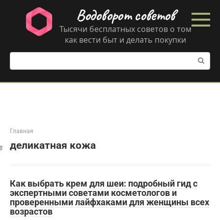
Перейти
Водоворот советов
к
контенту
Тысячи бесплатных советов о том
как вести быт и делать покупки
Поиск:
Главная
деликатная кожа
Как выбрать крем для шеи: подробный гид с
экспертными советами косметологов и
проверенными лайфхаками для женщины всех
возрастов