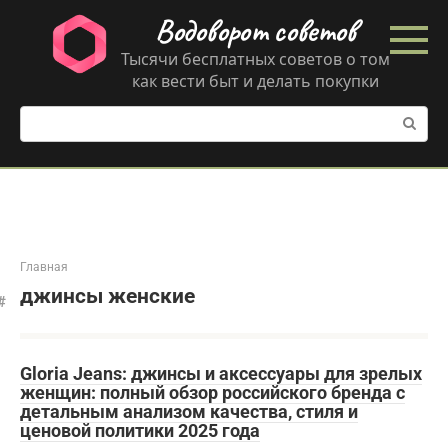
Перейти
Водоворот советов
к
контенту
Тысячи бесплатных советов о том
как вести быт и делать покупки
Поиск:
Главная
джинсы женские
Gloria Jeans: джинсы и аксессуары для зрелых
женщин: полный обзор российского бренда с
детальным анализом качества, стиля и
ценовой политики 2025 года