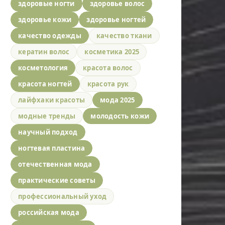
здоровые ногти
здоровье волос
здоровье кожи
здоровье ногтей
качество одежды
качество ткани
кератин волос
косметика 2025
косметология
красота волос
красота ногтей
красота рук
лайфхаки красоты
мода 2025
модные тренды
молодость кожи
научный подход
ногтевая пластина
отечественная мода
практические советы
профессиональный уход
российская мода