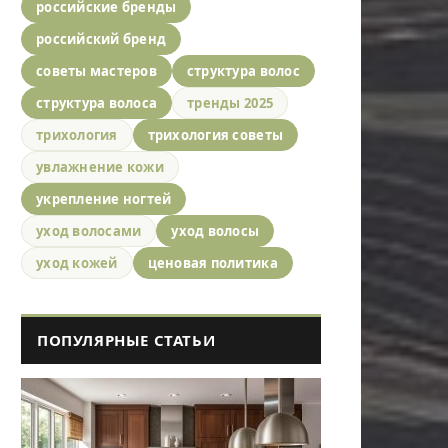
российские бренды
российский бренд
советы мастеров
структура волос
структура волоса
тренды 2025
трихология
трихология советы
увлажнение кожи
укрепление ногтей
уход волосами
уход волосы
уход кожей
ценовая политика
ПОПУЛЯРНЫЕ СТАТЬИ