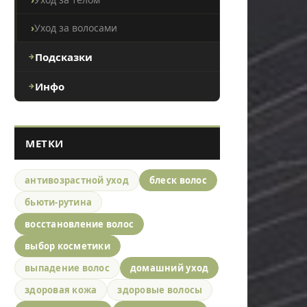
Уход за волосами
Подсказки
Инфо
МЕТКИ
антивозрастной уход
блеск волос
бьюти-рутина
восстановление волос
выбор косметики
выпадение волос
домашний уход
здоровая кожа
здоровые волосы