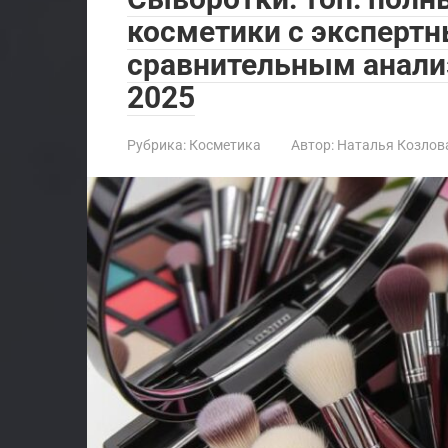
косметики с эксперт
сравнительным анали
2025
Рубрика:
Косметика
Автор:
Наталья Козлов