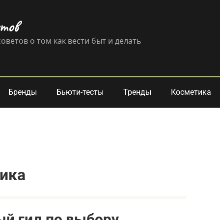
етов
оветов о том как вести быт и делать
Бренды
Бьюти-тесты
Тренды
Косметика
ика
ый гид по выбору