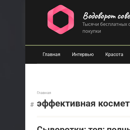
Перейти
к
Водоворот сов
контенту
Тысячи бесплатных с
покупки
Главная
Интервью
Красота
Главная
эффективная космет
Сыворотки: топ: полн