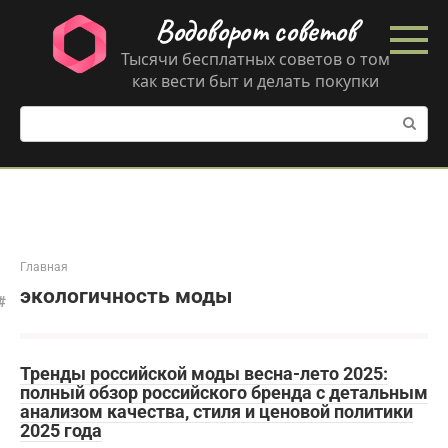
Перейти
Водоворот советов
к
контенту
Тысячи бесплатных советов о том
как вести быт и делать покупки
Поиск:
Главная
экологичность моды
Тренды российской моды весна-лето 2025:
полный обзор российского бренда с детальным
анализом качества, стиля и ценовой политики
2025 года