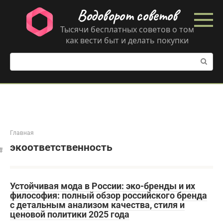
Перейти
Водоворот советов
к
контенту
Тысячи бесплатных советов о том
как вести быт и делать покупки
Поиск:
Главная
экоответственность
Устойчивая мода в России: эко-бренды и их
философия: полный обзор российского бренда
с детальным анализом качества, стиля и
ценовой политики 2025 года