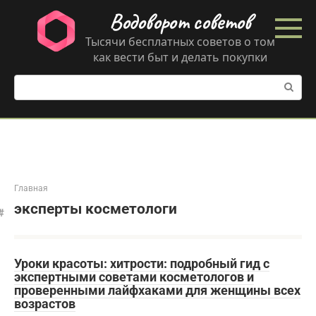
Перейти
Водоворот советов
к
контенту
Тысячи бесплатных советов о том
как вести быт и делать покупки
Поиск:
Главная
эксперты косметологи
Уроки красоты: хитрости: подробный гид с
экспертными советами косметологов и
проверенными лайфхаками для женщины всех
возрастов