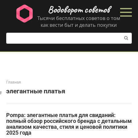
Перейти
Водоворот советов
к
контенту
Тысячи бесплатных советов о том
как вести быт и делать покупки
Поиск:
Главная
элегантные платья
Pompa: элегантные платья для свиданий:
полный обзор российского бренда с детальным
анализом качества, стиля и ценовой политики
2025 года