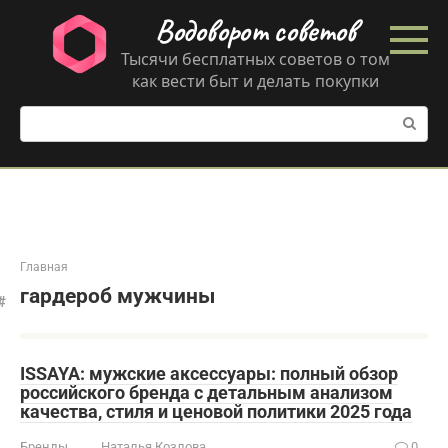
Перейти
Водоворот советов
к
контенту
Тысячи бесплатных советов о том
как вести быт и делать покупки
Поиск:
Главная
гардероб мужчины
ISSAYA: мужские аксессуары: полный обзор
российского бренда с детальным анализом
качества, стиля и ценовой политики 2025 года
Бренды
Наталья Козлова
0