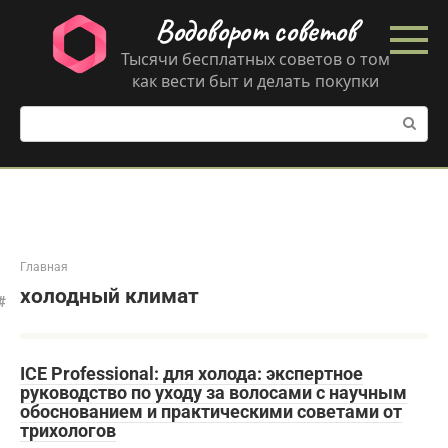
Перейти
Водоворот советов
к
контенту
Тысячи бесплатных советов о том
как вести быт и делать покупки
Поиск:
Главная
холодный климат
ICE Professional: для холода: экспертное
руководство по уходу за волосами с научным
обоснованием и практическими советами от
трихологов