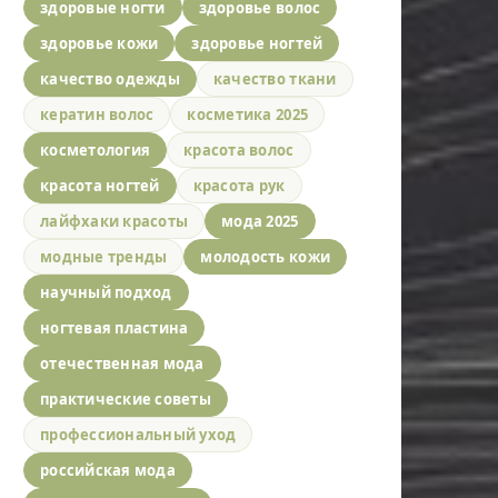
здоровые ногти
здоровье волос
здоровье кожи
здоровье ногтей
качество одежды
качество ткани
кератин волос
косметика 2025
косметология
красота волос
красота ногтей
красота рук
лайфхаки красоты
мода 2025
модные тренды
молодость кожи
научный подход
ногтевая пластина
отечественная мода
практические советы
профессиональный уход
российская мода