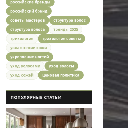
российские бренды
российский бренд
советы мастеров
структура волос
структура волоса
тренды 2025
трихология
трихология советы
увлажнение кожи
укрепление ногтей
уход волосами
уход волосы
уход кожей
ценовая политика
ПОПУЛЯРНЫЕ СТАТЬИ