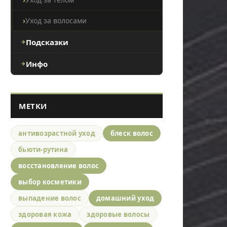
Уход за волосами
Подсказки
Инфо
МЕТКИ
антивозрастной уход
блеск волос
бьюти-рутина
восстановление волос
выбор косметики
выпадение волос
домашний уход
здоровая кожа
здоровые волосы