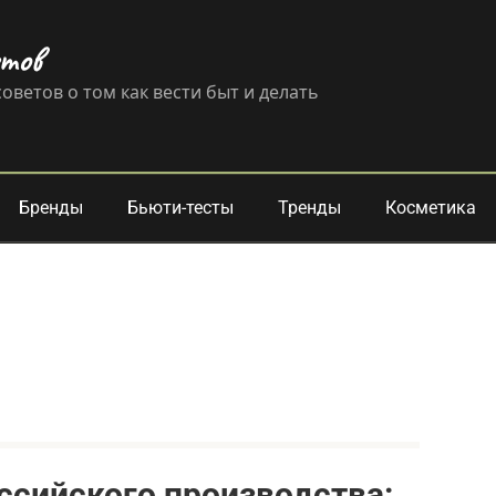
етов
оветов о том как вести быт и делать
Бренды
Бьюти-тесты
Тренды
Косметика
сийского производства: