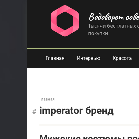
Перейти
к
Водоворот сов
контенту
Тысячи бесплатных с
покупки
Главная
Интервью
Красота
Главная
imperator бренд
Мужские костюмы рос