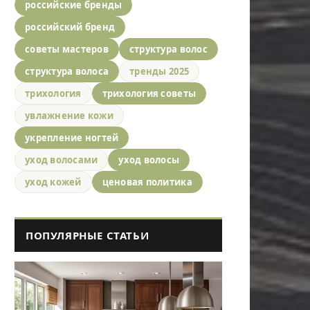
российские бренды
российский бренд
советы мастеров
структура волос
структура волоса
тренды 2025
трихология
трихология советы
увлажнение кожи
укрепление ногтей
уход волосами
уход волосы
уход кожей
ценовая политика
ПОПУЛЯРНЫЕ СТАТЬИ