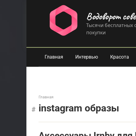
Перейти
к
Водоворот сов
контенту
Тысячи бесплатных с
покупки
Главная
Интервью
Красота
Главная
instagram образы
Аксессуары Irnby для 