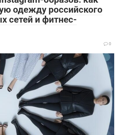
ную одежду российского
х сетей и фитнес-
0