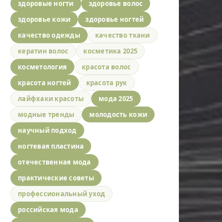
здоровые ногти
здоровье волос
здоровье кожи
здоровье ногтей
качество одежды
качество ткани
кератин волос
косметика 2025
косметология
красота волос
красота ногтей
красота рук
лайфхаки красоты
мода 2025
модные тренды
молодость кожи
научный подход
ногтевая пластина
отечественная мода
практические советы
профессиональный уход
российская мода