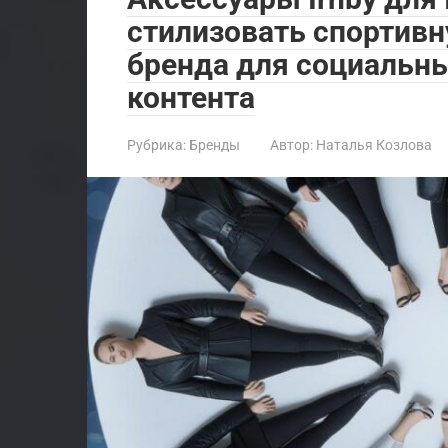
стилизовать спортив
бренда для социальны
контента
Рубрика:
Бренды
Автор:
Наталья Козлова