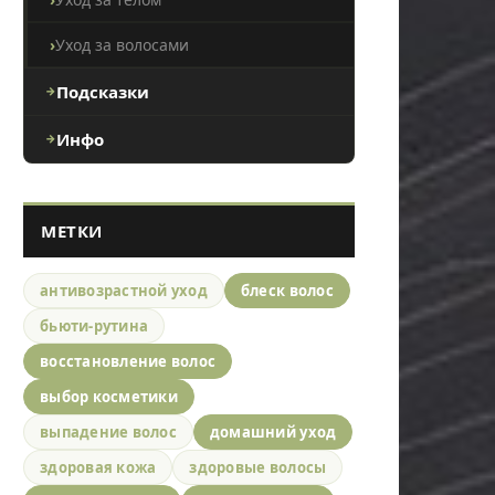
Уход за волосами
Подсказки
Инфо
МЕТКИ
антивозрастной уход
блеск волос
бьюти-рутина
восстановление волос
выбор косметики
выпадение волос
домашний уход
здоровая кожа
здоровые волосы