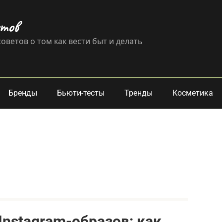
етов
оветов о том как вести быт и делать
Бренды
Бьюти-тесты
Тренды
Косметика
Instagram-образов: как