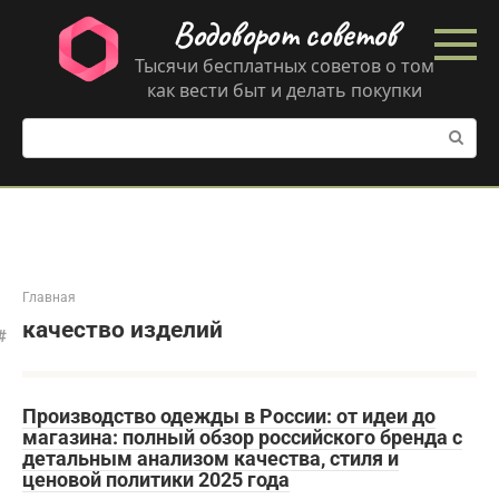
Перейти
Водоворот советов
к
контенту
Тысячи бесплатных советов о том
как вести быт и делать покупки
Поиск:
Главная
качество изделий
Производство одежды в России: от идеи до
магазина: полный обзор российского бренда с
детальным анализом качества, стиля и
ценовой политики 2025 года