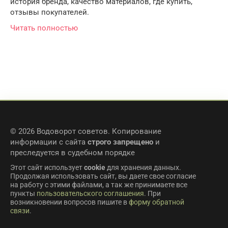
история бренда, качество материалов, где купить,
отзывы покупателей.
Читать полностью
© 2026 Водоворот советов. Копирование
информации с сайта
строго запрещено
и
преследуется в судебном порядке
Этот сайт использует
cookie
для хранения данных.
Продолжая использовать сайт, вы даете свое согласие
на работу с этими файлами, а так же принимаете все
пункты
пользовательского соглашения
. При
возникновении вопросов пишите в
форму обратной
связи
.