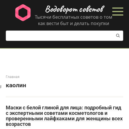
Перейти
Водоворот советов
к
контенту
Тысячи бесплатных советов о том
как вести быт и делать покупки
Поиск:
Главная
каолин
Маски с белой глиной для лица: подробный гид
с экспертными советами косметологов и
проверенными лайфхаками для женщины всех
возрастов