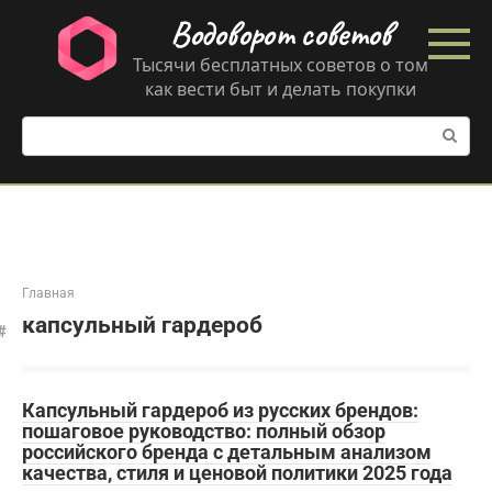
Перейти
Водоворот советов
к
контенту
Тысячи бесплатных советов о том
как вести быт и делать покупки
Поиск:
Главная
капсульный гардероб
Капсульный гардероб из русских брендов:
пошаговое руководство: полный обзор
российского бренда с детальным анализом
качества, стиля и ценовой политики 2025 года