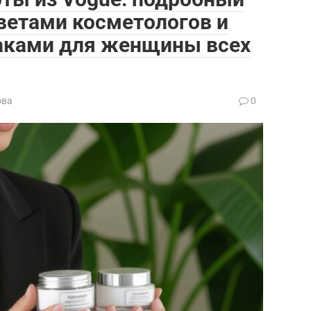
ветами косметологов и
аками для женщины всех
ова
0