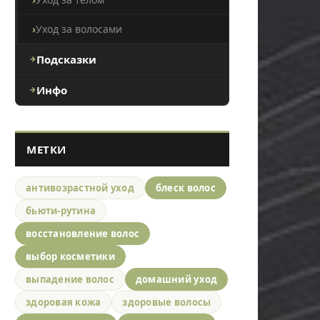
Уход за волосами
Подсказки
Инфо
МЕТКИ
антивозрастной уход
блеск волос
бьюти-рутина
восстановление волос
выбор косметики
выпадение волос
домашний уход
здоровая кожа
здоровые волосы