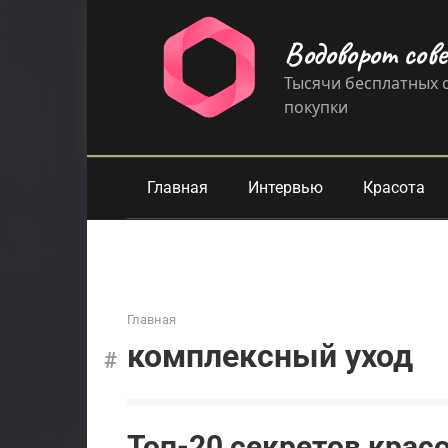
Перейти
к
Водоворот сов
контенту
Тысячи бесплатных с
покупки
Главная
Интервью
Красота
Главная
комплексный уход
Топ-20 секретов крас