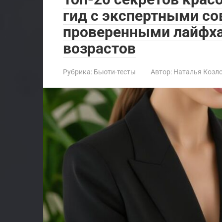
гид с экспертными со
проверенными лайфх
возрастов
Рубрика:
Бьюти-тесты
Автор:
Наталья Козл