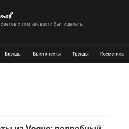
етов
оветов о том как вести быт и делать
Бренды
Бьюти-тесты
Тренды
Косметика
оты из Vogue: подробный