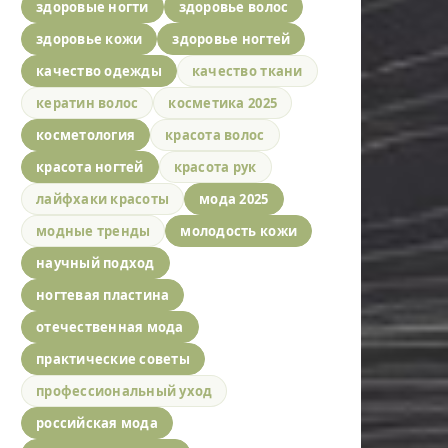
здоровые ногти
здоровье волос
здоровье кожи
здоровье ногтей
качество одежды
качество ткани
кератин волос
косметика 2025
косметология
красота волос
красота ногтей
красота рук
лайфхаки красоты
мода 2025
модные тренды
молодость кожи
научный подход
ногтевая пластина
отечественная мода
практические советы
профессиональный уход
российская мода