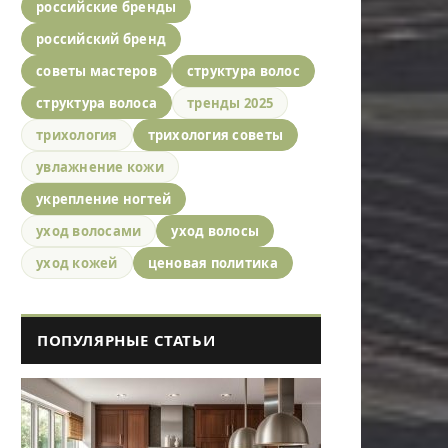
российские бренды
российский бренд
советы мастеров
структура волос
структура волоса
тренды 2025
трихология
трихология советы
увлажнение кожи
укрепление ногтей
уход волосами
уход волосы
уход кожей
ценовая политика
ПОПУЛЯРНЫЕ СТАТЬИ