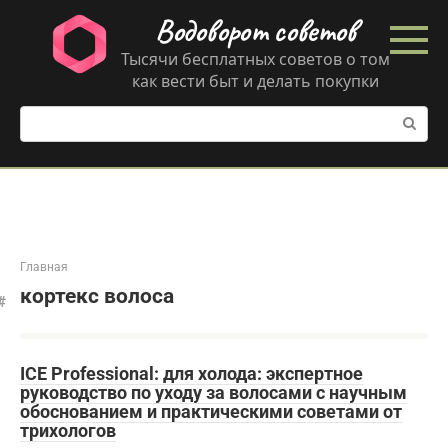
Перейти
Водоворот советов
к
контенту
Тысячи бесплатных советов о том
как вести быт и делать покупки
Поиск:
Главная
кортекс волоса
ICE Professional: для холода: экспертное
руководство по уходу за волосами с научным
обоснованием и практическими советами от
трихологов