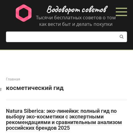
Перейти
Водоворот советов
к
контенту
Тысячи бесплатных советов о том
как вести быт и делать покупки
Поиск:
Главная
косметический гид
Natura Siberica: эко-линейки: полный гид по
выбору эко-косметики с экспертными
рекомендациями и сравнительным анализом
российских брендов 2025