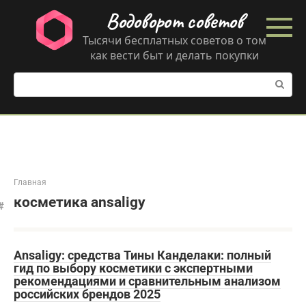
Перейти
Водоворот советов
к
контенту
Тысячи бесплатных советов о том
как вести быт и делать покупки
Поиск:
Главная
косметика ansaligy
Ansaligy: средства Тины Канделаки: полный
гид по выбору косметики с экспертными
рекомендациями и сравнительным анализом
российских брендов 2025