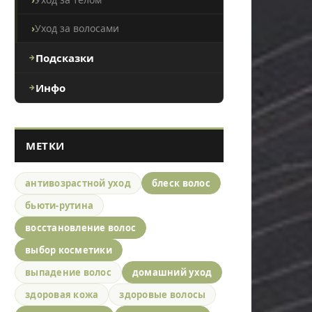
Уход за волосами
Подсказки
Инфо
МЕТКИ
антивозрастной уход
блеск волос
бьюти-рутина
восстановление волос
выбор косметики
выпадение волос
домашний уход
здоровая кожа
здоровые волосы