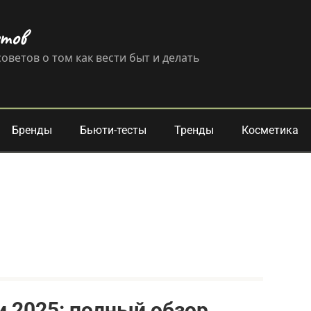
етов
оветов о том как вести быт и делать
Бренды
Бьюти-тесты
Тренды
Косметика
и 2025: полный обзор