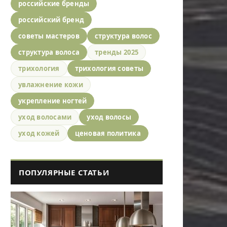
российские бренды
российский бренд
советы мастеров
структура волос
структура волоса
тренды 2025
трихология
трихология советы
увлажнение кожи
укрепление ногтей
уход волосами
уход волосы
уход кожей
ценовая политика
ПОПУЛЯРНЫЕ СТАТЬИ