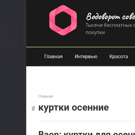
Перейти
к
Водоворот сов
контенту
Тысячи бесплатных с
покупки
Главная
Интервью
Красота
Главная
куртки осенние
Baon: куртки для осен