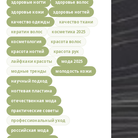
здоровые ногти
здоровье волос
здоровье кожи
здоровье ногтей
качество одежды
качество ткани
кератин волос
косметика 2025
косметология
красота волос
красота ногтей
красота рук
лайфхаки красоты
мода 2025
модные тренды
молодость кожи
научный подход
ногтевая пластина
отечественная мода
практические советы
профессиональный уход
российская мода