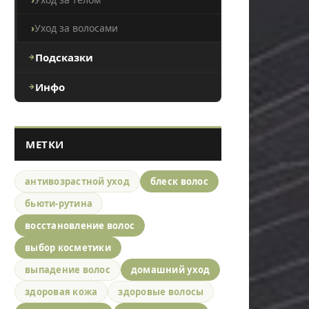
Уход за волосами
Подсказки
Инфо
МЕТКИ
антивозрастной уход
блеск волос
бьюти-рутина
восстановление волос
выбор косметики
выпадение волос
домашний уход
здоровая кожа
здоровые волосы