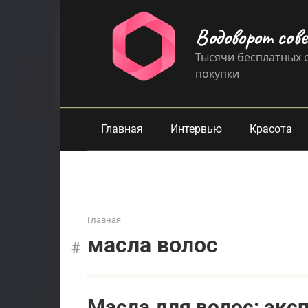
Перейти
к
Водоворот сов
контенту
Тысячи бесплатных с
покупки
Главная
Интервью
Красота
Главная
масла волос
Масла для волос: экс