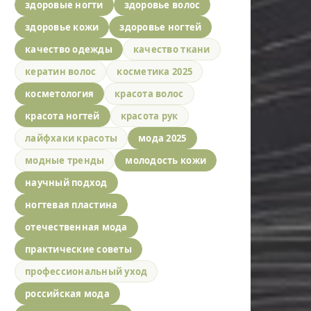
здоровые ногти
здоровье волос
здоровье кожи
здоровье ногтей
качество одежды
качество ткани
кератин волос
косметика 2025
косметология
красота волос
красота ногтей
красота рук
лайфхаки красоты
мода 2025
модные тренды
молодость кожи
научный подход
ногтевая пластина
отечественная мода
практические советы
профессиональный уход
российская мода