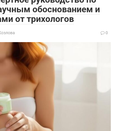
научным обоснованием и
ми от трихологов
Козлова
0