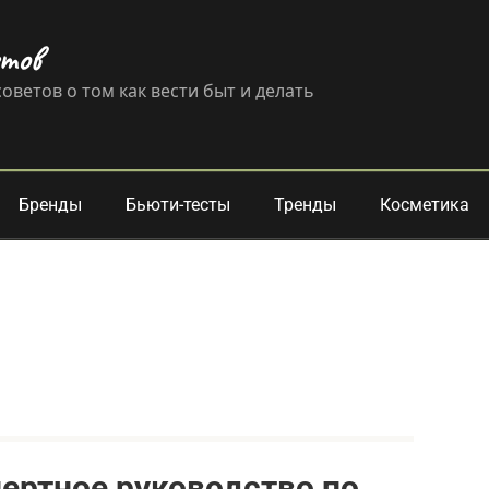
етов
оветов о том как вести быт и делать
Бренды
Бьюти-тесты
Тренды
Косметика
пертное руководство по