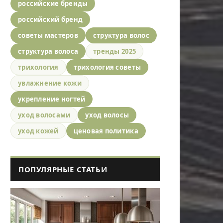
российские бренды
российский бренд
советы мастеров
структура волос
структура волоса
тренды 2025
трихология
трихология советы
увлажнение кожи
укрепление ногтей
уход волосами
уход волосы
уход кожей
ценовая политика
ПОПУЛЯРНЫЕ СТАТЬИ