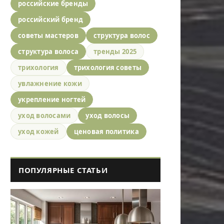
российские бренды
российский бренд
советы мастеров
структура волос
структура волоса
тренды 2025
трихология
трихология советы
увлажнение кожи
укрепление ногтей
уход волосами
уход волосы
уход кожей
ценовая политика
ПОПУЛЯРНЫЕ СТАТЬИ