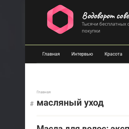
Перейти
к
Водоворот сов
контенту
Тысячи бесплатных с
покупки
Главная
Интервью
Красота
Главная
масляный уход
Масла для волос: экс