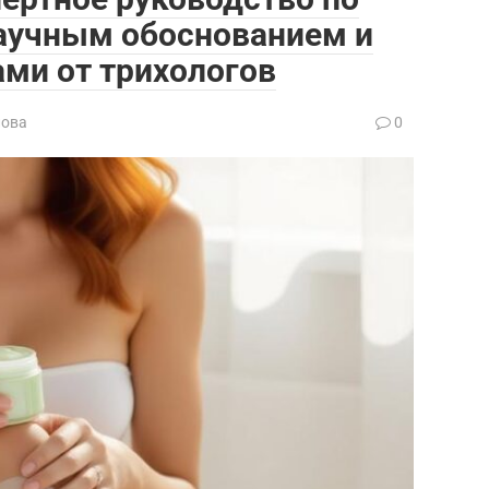
научным обоснованием и
ми от трихологов
лова
0