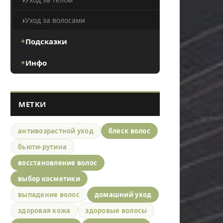
Уход за волосами
Подсказки
Инфо
МЕТКИ
антивозрастной уход
блеск волос
бьюти-рутина
восстановление волос
выбор косметики
выпадение волос
домашний уход
здоровая кожа
здоровые волосы