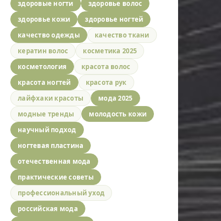
здоровые ногти
здоровье волос
здоровье кожи
здоровье ногтей
качество одежды
качество ткани
кератин волос
косметика 2025
косметология
красота волос
красота ногтей
красота рук
лайфхаки красоты
мода 2025
модные тренды
молодость кожи
научный подход
ногтевая пластина
отечественная мода
практические советы
профессиональный уход
российская мода