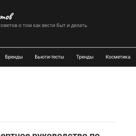
етов
оветов о том как вести быт и делать
Бренды
Бьюти-тесты
Тренды
Косметика
пертное руководство по