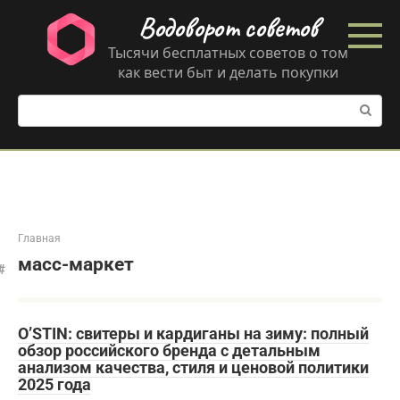
Перейти
Водоворот советов
к
контенту
Тысячи бесплатных советов о том
как вести быт и делать покупки
Поиск:
Главная
масс-маркет
O’STIN: свитеры и кардиганы на зиму: полный
обзор российского бренда с детальным
анализом качества, стиля и ценовой политики
2025 года