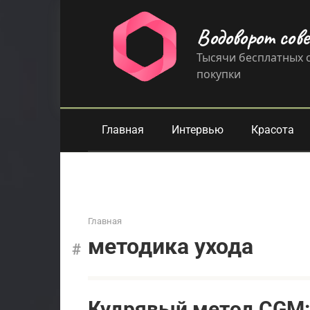
Перейти
к
Водоворот сов
контенту
Тысячи бесплатных с
покупки
Главная
Интервью
Красота
Главная
методика ухода
Кудрявый метод CGM: