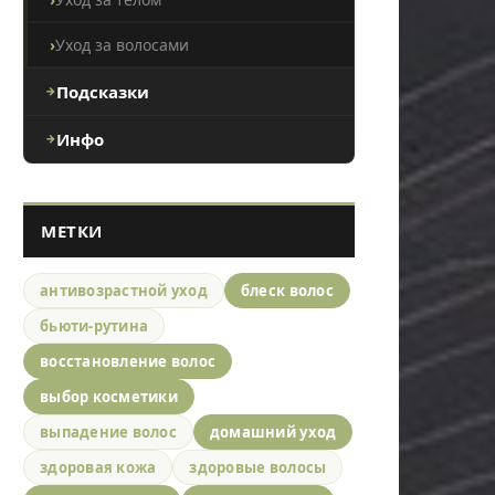
Уход за волосами
Подсказки
Инфо
МЕТКИ
антивозрастной уход
блеск волос
бьюти-рутина
восстановление волос
выбор косметики
выпадение волос
домашний уход
здоровая кожа
здоровые волосы