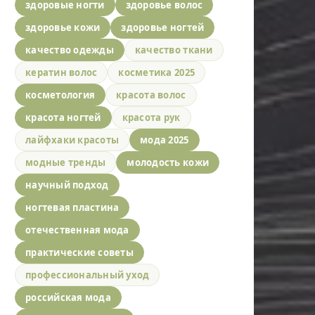
здоровые ногти
здоровье волос
здоровье кожи
здоровье ногтей
качество одежды
качество ткани
кератин волос
косметика 2025
косметология
красота волос
красота ногтей
красота рук
лайфхаки красоты
мода 2025
модные тренды
молодость кожи
научный подход
ногтевая пластина
отечественная мода
практические советы
профессиональный уход
российская мода