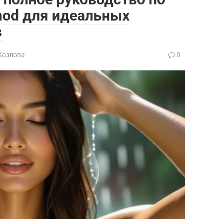
thod для идеальных
в
Козлова
0