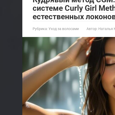
системе Curly Girl Me
естественных локоно
Рубрика:
Уход за волосами
Автор:
Наталья 