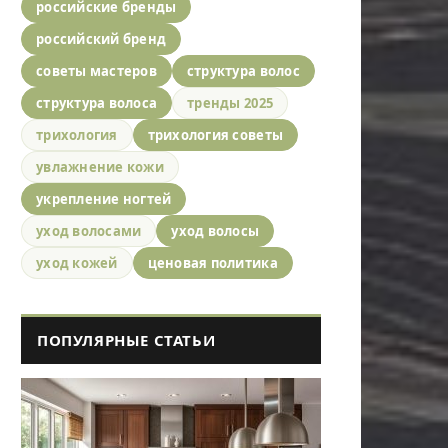
российские бренды
российский бренд
советы мастеров
структура волос
структура волоса
тренды 2025
трихология
трихология советы
увлажнение кожи
укрепление ногтей
уход волосами
уход волосы
уход кожей
ценовая политика
ПОПУЛЯРНЫЕ СТАТЬИ