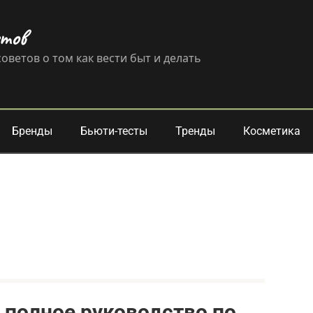
етов
оветов о том как вести быт и делать
Бренды
Бьюти-тесты
Тренды
Косметика
 полное руководство по