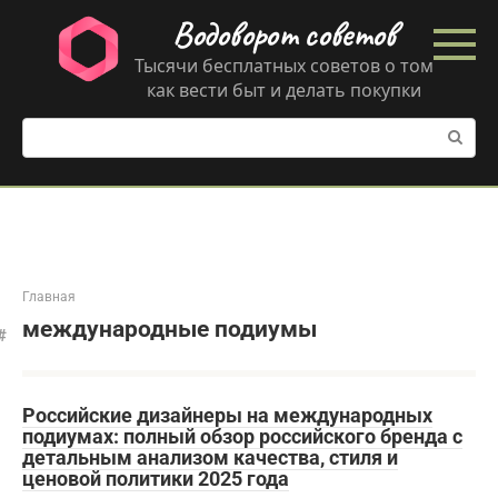
Перейти
Водоворот советов
к
контенту
Тысячи бесплатных советов о том
как вести быт и делать покупки
Поиск:
Главная
международные подиумы
Российские дизайнеры на международных
подиумах: полный обзор российского бренда с
детальным анализом качества, стиля и
ценовой политики 2025 года