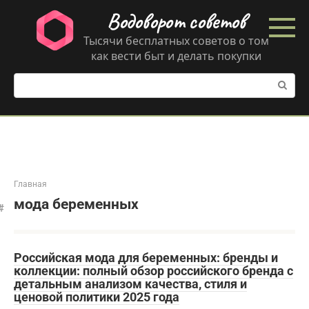
Перейти
Водоворот советов
к
контенту
Тысячи бесплатных советов о том
как вести быт и делать покупки
Поиск:
Главная
мода беременных
Российская мода для беременных: бренды и
коллекции: полный обзор российского бренда с
детальным анализом качества, стиля и
ценовой политики 2025 года