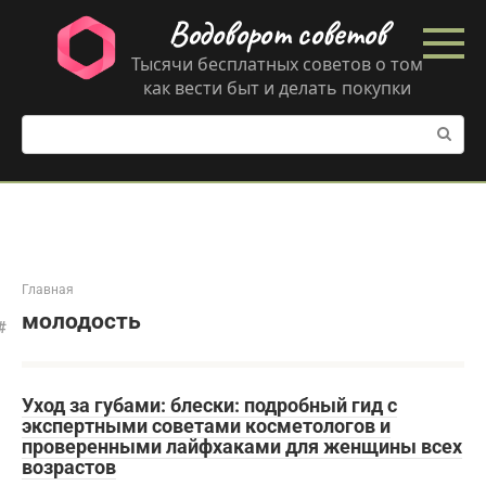
Перейти
Водоворот советов
к
контенту
Тысячи бесплатных советов о том
как вести быт и делать покупки
Поиск:
Главная
молодость
Уход за губами: блески: подробный гид с
экспертными советами косметологов и
проверенными лайфхаками для женщины всех
возрастов