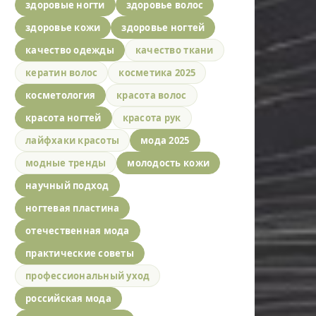
здоровые ногти
здоровье волос
здоровье кожи
здоровье ногтей
качество одежды
качество ткани
кератин волос
косметика 2025
косметология
красота волос
красота ногтей
красота рук
лайфхаки красоты
мода 2025
модные тренды
молодость кожи
научный подход
ногтевая пластина
отечественная мода
практические советы
профессиональный уход
российская мода