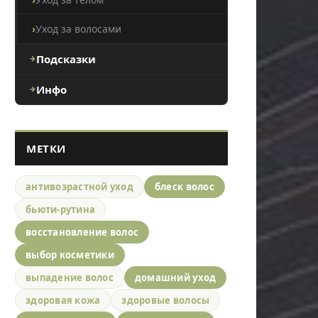
Уход за волосами
Подсказки
Инфо
МЕТКИ
антивозрастной уход
блеск волос
бьюти-рутина
восстановление волос
выбор косметики
выпадение волос
домашний уход
здоровая кожа
здоровые волосы