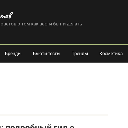
етов
оветов о том как вести быт и делать
Бренды
Бьюти-тесты
Тренды
Косметика
ы: подробный гид с