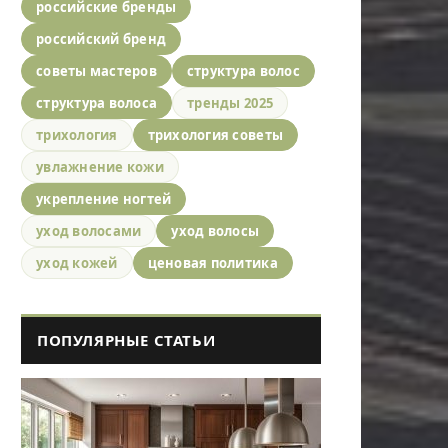
российские бренды
российский бренд
советы мастеров
структура волос
структура волоса
тренды 2025
трихология
трихология советы
увлажнение кожи
укрепление ногтей
уход волосами
уход волосы
уход кожей
ценовая политика
ПОПУЛЯРНЫЕ СТАТЬИ