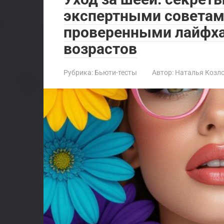
экспертными советам
проверенными лайфх
возрастов
Рубрика:
Бьюти-тесты
Автор:
Наталья Козл