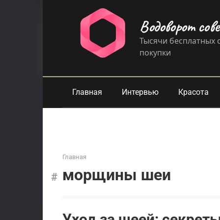
Перейти
к
Водоворот сов
контенту
Тысячи бесплатных с
покупки
Главная
Интервью
Красота
Главная
морщины шеи
Уход за шеей: секрет