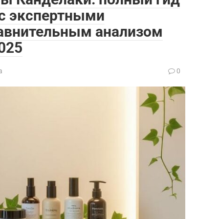
 с экспертными
авнительным анализом
025
а
0