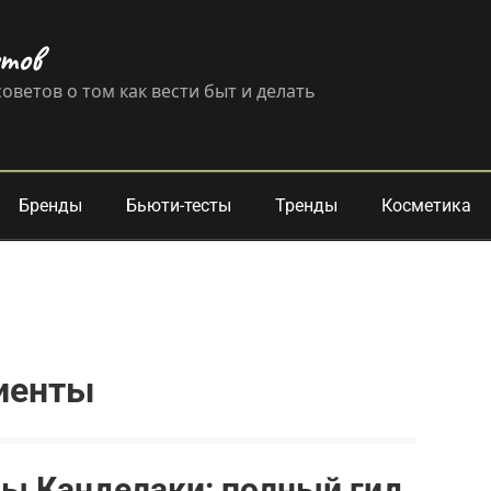
етов
оветов о том как вести быт и делать
Бренды
Бьюти-тесты
Тренды
Косметика
иенты
ины Канделаки: полный гид