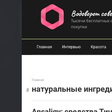
Перейти
к
Водоворот сов
контенту
Тысячи бесплатных с
покупки
Главная
Интервью
Красота
Главная
натуральные ингред
Ansaligy: средства Т