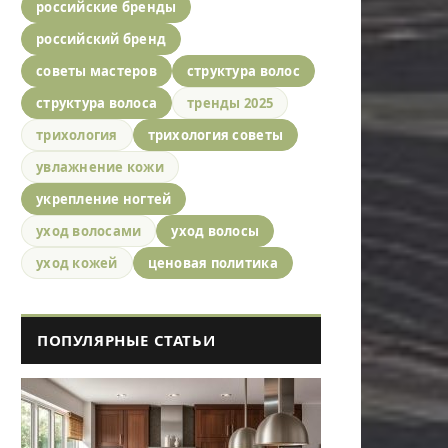
российские бренды
российский бренд
советы мастеров
структура волос
структура волоса
тренды 2025
трихология
трихология советы
увлажнение кожи
укрепление ногтей
уход волосами
уход волосы
уход кожей
ценовая политика
ПОПУЛЯРНЫЕ СТАТЬИ