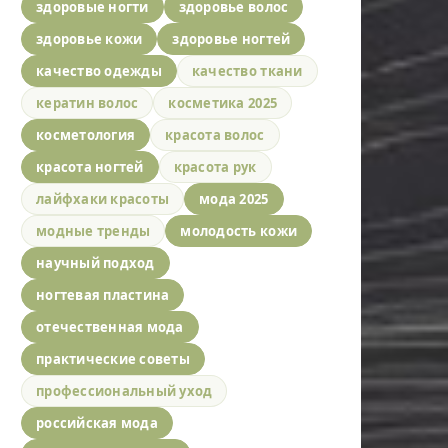
здоровые ногти
здоровье волос
здоровье кожи
здоровье ногтей
качество одежды
качество ткани
кератин волос
косметика 2025
косметология
красота волос
красота ногтей
красота рук
лайфхаки красоты
мода 2025
модные тренды
молодость кожи
научный подход
ногтевая пластина
отечественная мода
практические советы
профессиональный уход
российская мода