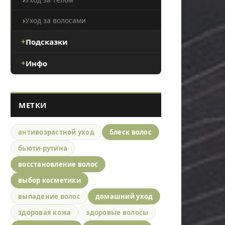
Уход за волосами
Подсказки
Инфо
МЕТКИ
антивозрастной уход
блеск волос
бьюти-рутина
восстановление волос
выбор косметики
выпадение волос
домашний уход
здоровая кожа
здоровые волосы