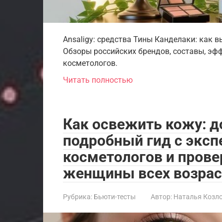
Ansaligy: средства Тины Канделаки: как 
Обзоры российских брендов, составы, эфф
косметологов.
Читать полностью
Как освежить кожу: 
подробный гид с экс
косметологов и пров
женщины всех возрас
Рубрика:
Бьюти-тесты
Автор:
Наталья Козл