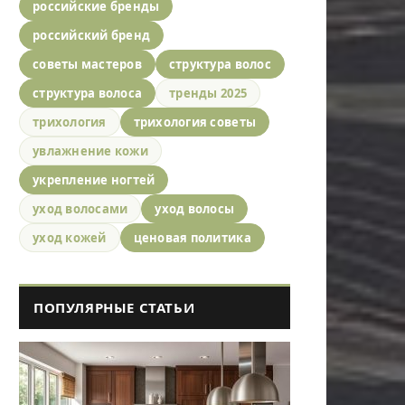
российские бренды
российский бренд
советы мастеров
структура волос
структура волоса
тренды 2025
трихология
трихология советы
увлажнение кожи
укрепление ногтей
уход волосами
уход волосы
уход кожей
ценовая политика
ПОПУЛЯРНЫЕ СТАТЬИ