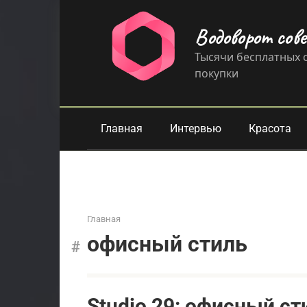
Перейти
к
Водоворот сов
контенту
Тысячи бесплатных с
покупки
Главная
Интервью
Красота
Главная
офисный стиль
Studio 29: офисный с