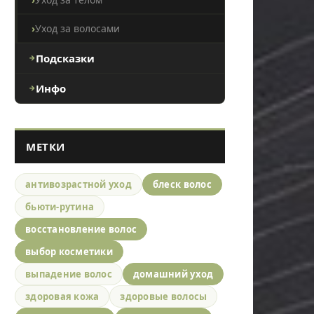
Уход за волосами
Подсказки
Инфо
МЕТКИ
антивозрастной уход
блеск волос
бьюти-рутина
восстановление волос
выбор косметики
выпадение волос
домашний уход
здоровая кожа
здоровые волосы