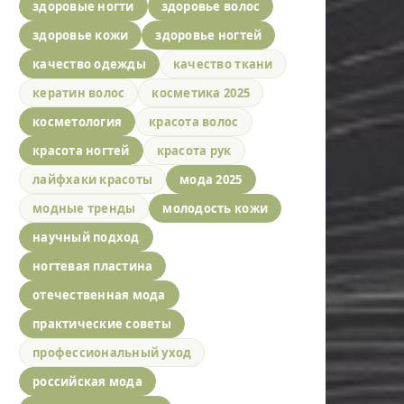
здоровые ногти
здоровье волос
здоровье кожи
здоровье ногтей
качество одежды
качество ткани
кератин волос
косметика 2025
косметология
красота волос
красота ногтей
красота рук
лайфхаки красоты
мода 2025
модные тренды
молодость кожи
научный подход
ногтевая пластина
отечественная мода
практические советы
профессиональный уход
российская мода