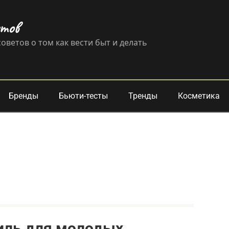
етов
оветов о том как вести быт и делать
Бренды
Бьюти-тесты
Тренды
Косметика
тиль для молодых